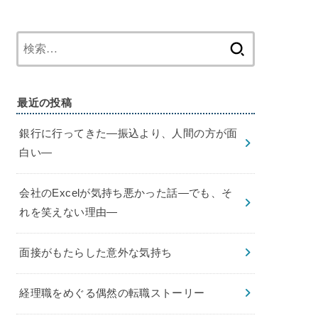
検
索:
最近の投稿
銀行に行ってきた—振込より、人間の方が面
白い—
会社のExcelが気持ち悪かった話—でも、そ
れを笑えない理由—
面接がもたらした意外な気持ち
経理職をめぐる偶然の転職ストーリー