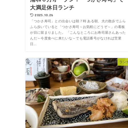
大満足休日ランチ
2025.10.26
「つかさ寿司」との出会いは朝７時 ある朝、犬の散歩でふら
ふら歩いていると「つかさ寿司～お気軽にどうぞ～」の看板
が目に留まりました。 「こんなところにお寿司屋さんあった
んだ～今度食べに来たいな～でも電話番号がなければ営業
日...
ラン