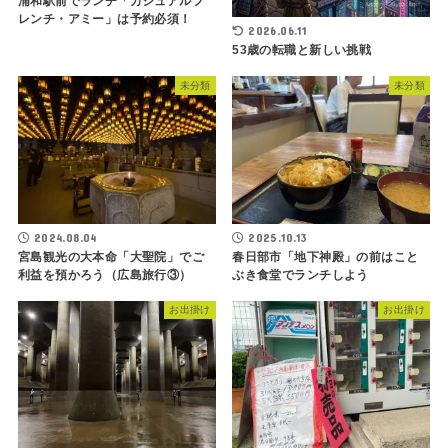
浦和駅前でランチ「カジュアルフ
レンチ・アミー」は予約必須！
2026.06.11
53歳の転職と新しい挑戦
未分類
未分類
2024.08.04
2025.10.13
宮島観光の大本命「大聖院」でご
春日部市「地下神殿」の前はこと
利益を預かろう（広島旅行③）
ぶき食堂でランチしよう
お出掛け
お出掛け