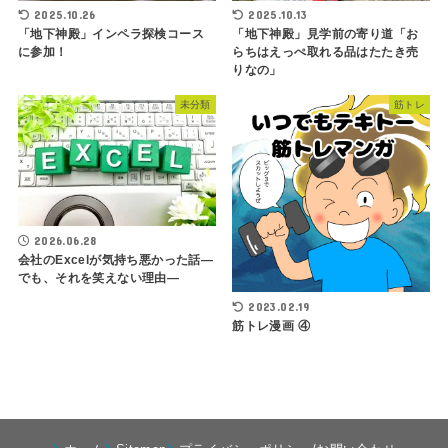
2025.10.26
2025.10.13
「地下神殿」インペラ探検コース
「地下神殿」見学前の寄り道「お
に参加！
らちはえっぺ取れる品はたたき売
りなの」
未分類
筋トレ
2026.06.28
会社のExcelが気持ち悪かった話—
でも、それを笑えない理由—
2023.02.19
筋トレ漫画 ④