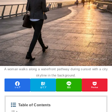
A woman walks along a waterfront pathway during sunset with a city
skyline in the background.
シェア
はてブ
送る
Pocket
Table of Contents